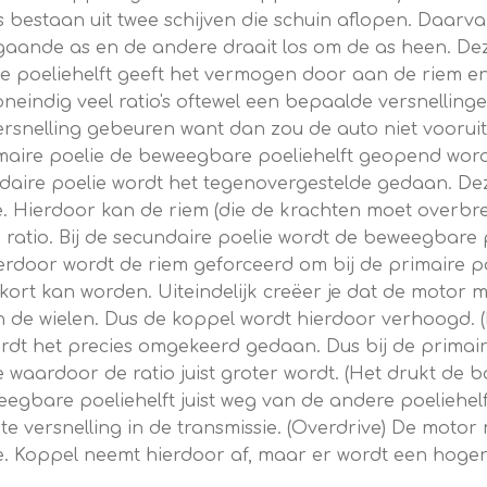
 bestaan uit twee schijven die schuin aflopen. Daarvan i
aande as en de andere draait los om de as heen. Dez
de poeliehelft geeft het vermogen door aan de riem e
 oneindig veel ratio's oftewel een bepaalde versnellin
versnelling gebeuren want dan zou de auto niet voorui
imaire poelie de beweegbare poeliehelft geopend word
ecundaire poelie wordt het tegenovergestelde gedaan. 
oe. Hierdoor kan de riem (die de krachten moet overbr
 ratio. Bij de secundaire poelie wordt de beweegbare 
ierdoor wordt de riem geforceerd om bij de primaire 
rkort kan worden. Uiteindelijk creëer je dat de moto
de wielen. Dus de koppel wordt hierdoor verhoogd. (E
rdt het precies omgekeerd gedaan. Dus bij de primair
 waardoor de ratio juist groter wordt. (Het drukt de b
gbare poeliehelft juist weg van de andere poeliehelft
ste versnelling in de transmissie. (Overdrive) De mot
e. Koppel neemt hierdoor af, maar er wordt een hoger