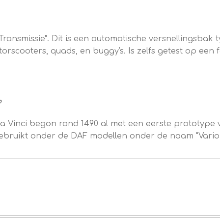
ransmissie". Dit is een automatische versnellingsbak ty
torscooters, quads, en buggy's. Is zelfs getest op een
?
 Vinci begon rond 1490 al met een eerste prototype v
ebruikt onder de DAF modellen onder de naam "Variom