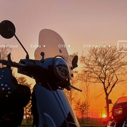
nderhoud
Extra
GY6
GY6 injectie
E