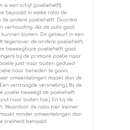
s een schijf (poeliehelft)
e bepaald in welke ratio de
n de andere poeliehelft. Doordat
gen verhouding. Als de auto gaat
t kunnen komen. Dit gebeurt in een
t tegenover de andere poeliehelft.
Deze beweegbare poeliehelft gaat
engen) bij de primaire poelie naar
poelie juist naar buiten geduwd
poelie naar beneden te gaan.
r meer omwentelingen maakt dan de
en vertraagde versnelling.) Bij de
e poelie beweegt de poelieheft
and naar buiten toe.) En bij de
. Waardoor de ratio hier kleiner
or maakt minder omwentelingen dan
e snelheid behaald.