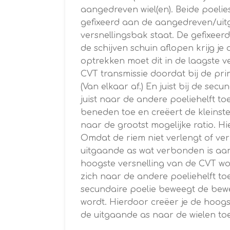
aangedreven wiel(en). Beide poelies
gefixeerd aan de aangedreven/uitg
versnellingsbak staat. De gefixeer
de schijven schuin aflopen krijg je
optrekken moet dit in de laagste 
CVT transmissie doordat bij de pr
(Van elkaar af.) En juist bij de s
juist naar de andere poeliehelft t
beneden toe en creëert de kleinste
naar de grootst mogelijke ratio. H
Omdat de riem niet verlengt of ve
uitgaande as wat verbonden is aan 
hoogste versnelling van de CVT wo
zich naar de andere poeliehelft toe
secundaire poelie beweegt de bewee
wordt. Hierdoor creëer je de hoog
de uitgaande as naar de wielen to