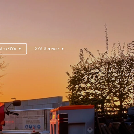
xtra GY6
GY6 Service