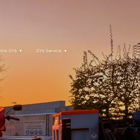
xtra GY6
GY6 Service