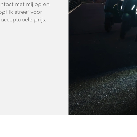
tact met mij op en
p! Ik streef voor
n acceptabele prijs.