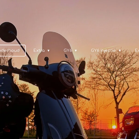
nderhoud
Extra
GY6
GY6 injectie
E