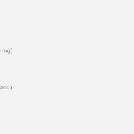
 ong.)
 ong.)