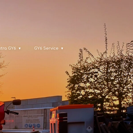
xtra GY6
GY6 Service