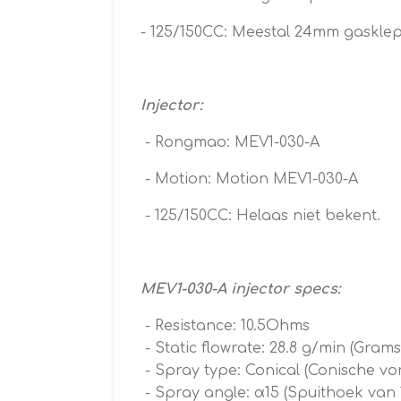
- 125/150CC: Meestal 24mm gasklep
Injector:
- Rongmao: MEV1-030-A
- Motion: Motion MEV1-030-A
- 125/150CC: Helaas niet bekent.
MEV1-030-A injector specs:
- Resistance
:
10.5Ohms
- Static flowrate: 28.8
g/min (Grams
- Spray type: Conical (Conische vor
- Spray angle: α15 (Spuithoek van 