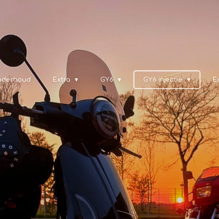
nderhoud
Extra
GY6
GY6 injectie
E