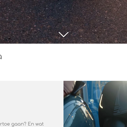
a
rtoe gaan? En wat