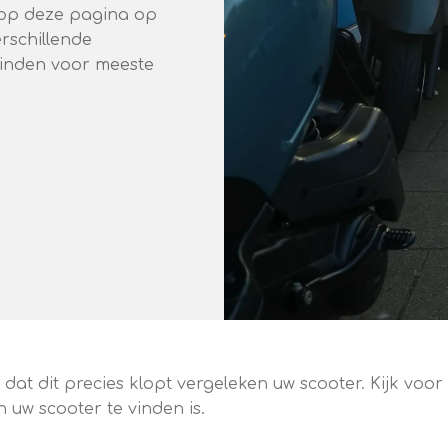
e op deze pagina op
erschillende
vinden voor meeste
at dit precies klopt vergeleken uw scooter. Kijk voor 
 uw scooter te vinden is.