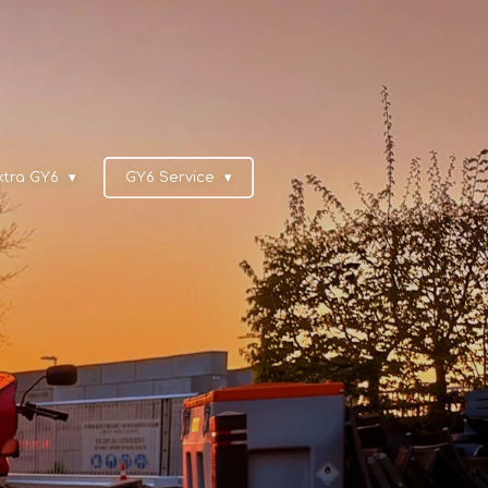
xtra GY6
GY6 Service