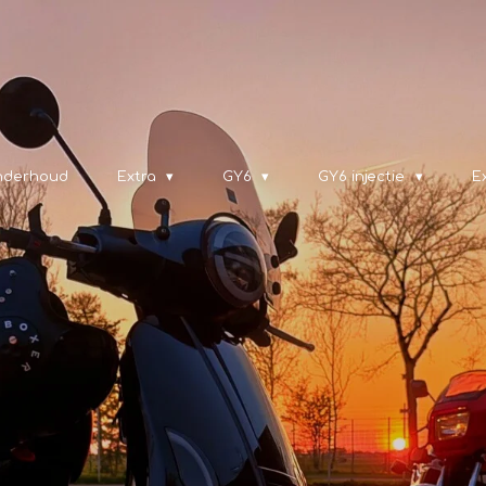
nderhoud
Extra
GY6
GY6 injectie
E