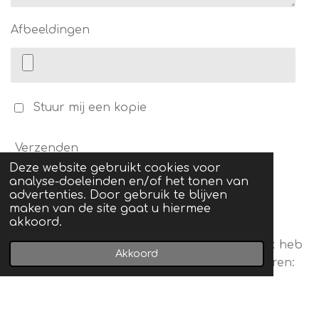
Afbeeldingen
Stuur mij een kopie
Verzenden
Deze website gebruikt cookies voor
analyse-doeleinden en/of het tonen van
* Verplicht
advertenties. Door gebruik te blijven
maken van de site gaat u hiermee
akkoord.
Check de knop hieronder voor vragen die ik heb
Akkoord
aan jou en de regels om een formulier te sturen:
Hulp van jou!