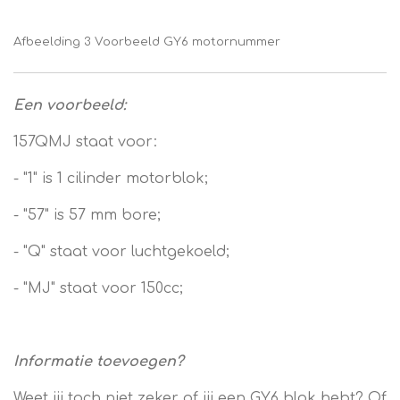
Afbeelding 3 Voorbeeld GY6 motornummer
Een voorbeeld:
157QMJ staat voor:
- "1" is 1 cilinder motorblok;
- "57" is 57 mm bore;
- "Q" staat voor luchtgekoeld;
- "MJ" staat voor 150cc;
Informatie toevoegen?
Weet jij toch niet zeker of jij een GY6 blok hebt? Of